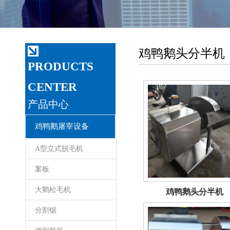
鸡鸭鹅头分半机
PRODUCTS
CENTER
产品中心
鸡鸭鹅屠宰设备
A型立式脱毛机
案板
大鹅松毛机
鸡鸭鹅头分半机
分割锯