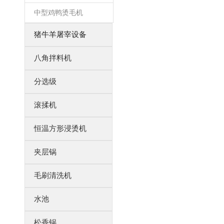
中型鸡鸭烫毛机
猪牛羊屠宰设备
八角拌料机
分选级
滚揉机
恒温方形浸烫机
夹层锅
毛刷清洗机
水池
松香锅