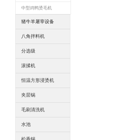
中型鸡鸭烫毛机
猪牛羊屠宰设备
八角拌料机
分选级
滚揉机
恒温方形浸烫机
夹层锅
毛刷清洗机
水池
松香锅