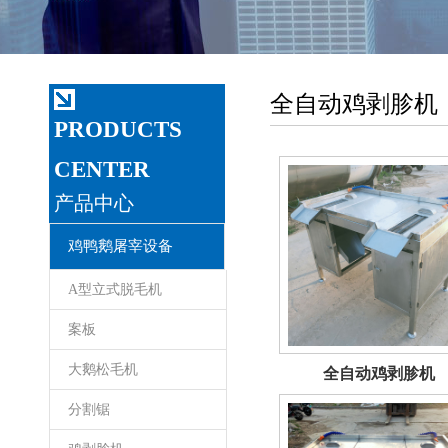
全自动鸡剥胗机
PRODUCTS
CENTER
产品中心
鸡鸭鹅屠宰设备
A型立式脱毛机
案板
大鹅松毛机
全自动鸡剥胗机
分割锯