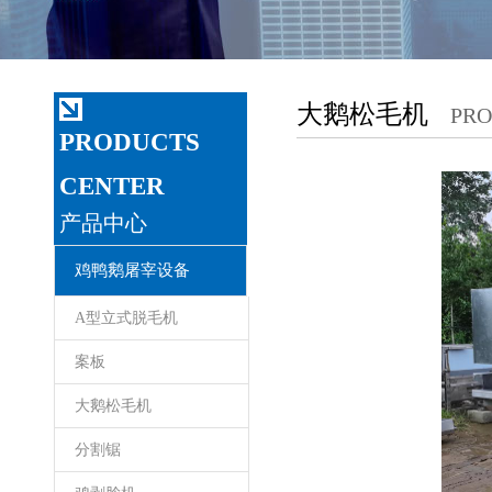
大鹅松毛机
PR
PRODUCTS
CENTER
产品中心
鸡鸭鹅屠宰设备
A型立式脱毛机
案板
大鹅松毛机
分割锯