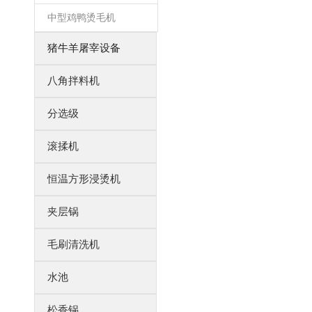
中型鸡鸭烫毛机
猪牛羊屠宰设备
八角拌料机
分选级
滚揉机
恒温方形浸烫机
夹层锅
毛刷清洗机
水池
松香锅